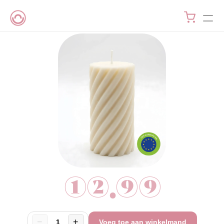
12.99
−
+
1
Voeg toe aan winkelmand