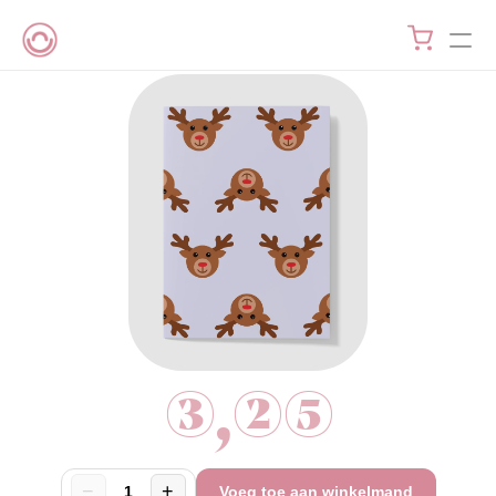
3,25
−
+
1
Voeg toe aan winkelmand